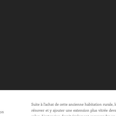
Suite à l'achat de cette ancienne habitation rurale, 
rénover et y ajouter une extension plus vitrée deva
ion