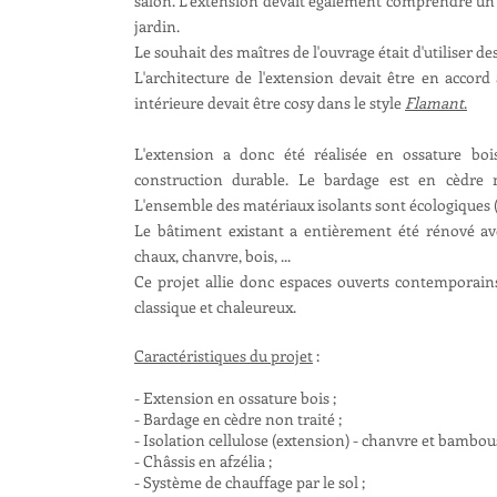
salon. L'extension devait également comprendre un 
jardin.
Le souhait des maîtres de l'ouvrage était d'utiliser 
L'architecture de l'extension devait être en accord
intérieure devait être cosy dans le style
Flamant
.
L'extension a donc été réalisée en ossature bo
construction durable. Le bardage est en cèdre n
L'ensemble des matériaux isolants sont écologiques (f
Le bâtiment existant a entièrement été rénové ave
chaux, chanvre, bois, ...
Ce projet allie donc espaces ouverts contemporain
classique et chaleureux.
Caractéristiques du projet
:
- Extension en ossature bois ;
- Bardage en cèdre non traité ;
- Isolation cellulose (extension) - chanvre et bambous
- Châssis en afzélia ;
- Système de chauffage par le sol ;