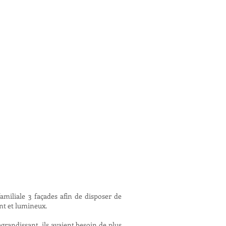
miliale 3 façades afin de disposer de
nt et lumineux.
agrandissant, ils avaient besoin de plus